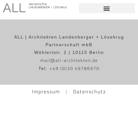
ALL | Architekten Landenberger + Lösekrug
Partnerschaft mbB
Wöhlertstr. 2 | 10115 Berlin
mail@all-architekten.de
+49 (0)30 49786970
Tel.
Impressum
Datenschutz
|