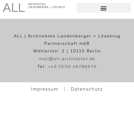
ALL | Architekten Landenberger + Lösekrug
Partnerschaft mbB
Wöhlertstr. 2 | 10115 Berlin
mail@all-architekten.de
+49 (0)30 49786970
Tel.
Impressum
Datenschutz
|