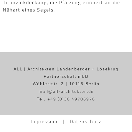
Titanzinkdeckung, die Pfälzung erinnert an die
Nähart eines Segels.
ALL | Architekten Landenberger + Lösekrug
Partnerschaft mbB
Wöhlertstr. 2 | 10115 Berlin
mail@all-architekten.de
+49 (0)30 49786970
Tel.
Impressum
Datenschutz
|